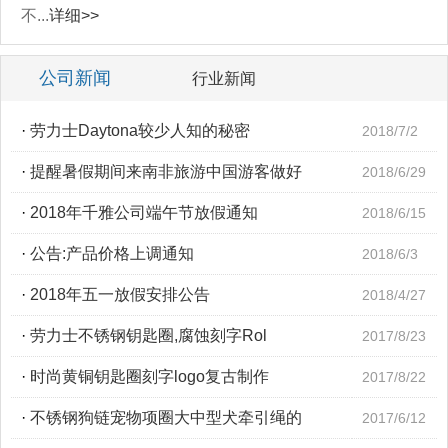
不...
详细>>
公司新闻
行业新闻
·
劳力士Daytona较少人知的秘密
2018/7/2
·
提醒暑假期间来南非旅游中国游客做好
2018/6/29
·
2018年千雅公司端午节放假通知
2018/6/15
·
公告:产品价格上调通知
2018/6/3
·
2018年五一放假安排公告
2018/4/27
·
劳力士不锈钢钥匙圈,腐蚀刻字Rol
2017/8/23
·
时尚黄铜钥匙圈刻字logo复古制作
2017/8/22
·
不锈钢狗链宠物项圈大中型犬牵引绳的
2017/6/12