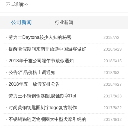
不...
详细>>
公司新闻
行业新闻
·
劳力士Daytona较少人知的秘密
2018/7/2
·
提醒暑假期间来南非旅游中国游客做好
2018/6/29
·
2018年千雅公司端午节放假通知
2018/6/15
·
公告:产品价格上调通知
2018/6/3
·
2018年五一放假安排公告
2018/4/27
·
劳力士不锈钢钥匙圈,腐蚀刻字Rol
2017/8/23
·
时尚黄铜钥匙圈刻字logo复古制作
2017/8/22
·
不锈钢狗链宠物项圈大中型犬牵引绳的
2017/6/12